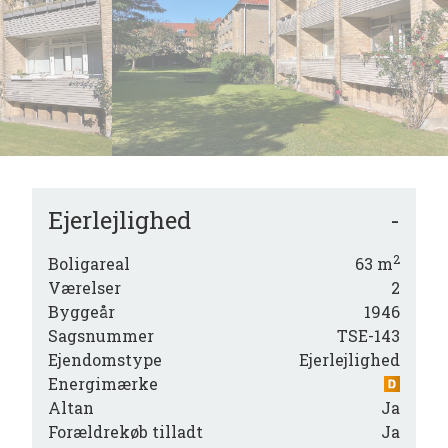
6
6
7
7
8
8
9
9
Ejerlejlighed
-
2
Boligareal
63
m
Værelser
2
 nær
Byggeår
1946
r
Sagsnummer
TSE-143
Ejendomstype
Ejerlejlighed
r
Energimærke
å-
Altan
Ja
Forældrekøb tilladt
Ja