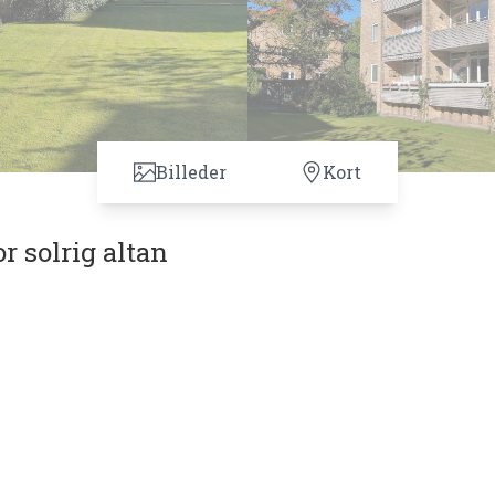
Billeder
Kort
r solrig altan
eliggende 2-værelses til istandsættelse med stor solrig
og meget vel- og vedligeholdte ejerforening "Ny
erforeninger danner tilsammen et område der er noget
gård. Ydermere er denne bolig rigtig godt beliggende dé
r på Søborg Hovedgade supermarkeder, butikker, pizzariae
e det naturskønne område omkring Utterslev Mose, hvor g
e skal overstås. Der er ikke langt til Dyssegård St.,
ttet, og videre derfra med Metro til stort set alle