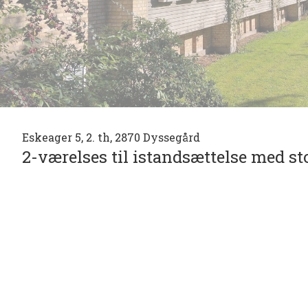
Eskeager 5, 2. th, 2870 Dyssegård
2-værelses til istandsættelse med sto
Dejlig lys, frit, og meget roligt og tilbagetrukket b
vestvendt og overdækket altan i den eftertragtede 
Søndergaard". Denne og de omkringliggende naboej
det mest eftertragtede ejerlejlighedsområde i Dysse
øverst oppe og godt med lys.
Området er meget roligt, og "lige om hjørnet" er de
mv., og et spirende og hyggeligt caféliv, samt hel
og løbeturene kan nydes, eller sidstnævnte måske bar
hvilket sikrer let og hurtig adgang til hele S-togs-ne