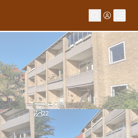
0
0
1
1
2
2
3
3
4
4
5
5