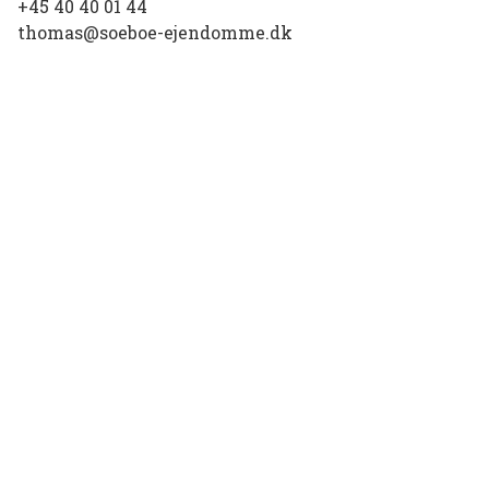
+45 40 40 01 44
thomas@soeboe-ejendomme.dk