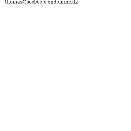
thomas@soeboe-ejendomme.dk