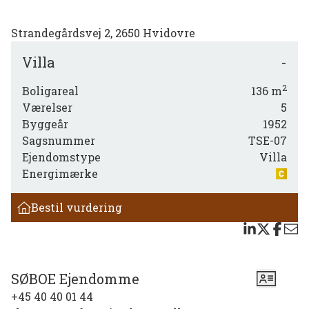
Strandegårdsvej 2, 2650 Hvidovre
Villa
-
2
Boligareal
136
m
Værelser
5
Byggeår
1952
Sagsnummer
TSE-07
Ejendomstype
Villa
Energimærke
Bestil vurdering
SØBOE Ejendomme
+45 40 40 01 44